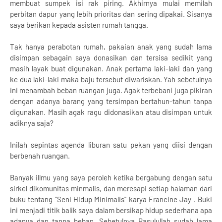
membuat sumpek isi rak piring. Akhirnya mulai memilah
perbitan dapur yang lebih prioritas dan sering dipakai. Sisanya
saya berikan kepada asisten rumah tangga.
Tak hanya perabotan rumah, pakaian anak yang sudah lama
disimpan sebagain saya donasikan dan tersisa sedikit yang
masih layak buat digunakan. Anak pertama laki-laki dan yang
ke dua laki-laki maka baju tersebut diwariskan. Yah sebetulnya
ini menambah beban ruangan juga. Agak terbebani juga pikiran
dengan adanya barang yang tersimpan bertahun-tahun tanpa
digunakan. Masih agak ragu didonasikan atau disimpan untuk
adiknya saja?
Inilah sepintas agenda liburan satu pekan yang diisi dengan
berbenah ruangan.
Banyak illmu yang saya peroleh ketika bergabung dengan satu
sirkel dikomunitas minmalis, dan meresapi setiap halaman dari
buku tentang "Seni Hidup Minimalis" karya Francine Jay . Buki
ini menjadi titik balik saya dalam bersikap hidup sederhana apa
adanya dan tanpa beban. Sebetulnya Rasulullah sudah lama